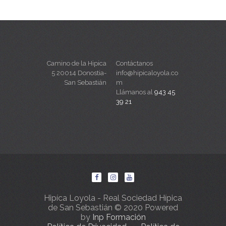
Camino de la Hipica
Contáctanos
5 20014 Donostia-
info@hipicaloyola.co
San Sebastián
m
Llámanos al
943 45
39 21
Hipíca Loyola - Real Sociedad Hípica
de San Sebastián © 2020 Powered
by
Inp Formación