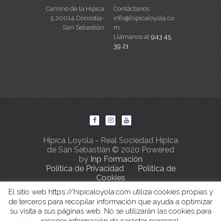
Camino de la Hipica
Contáctanos
5 20014 Donostia-
info@hipicaloyola.co
San Sebastián
m
Llámanos al
943 45
39 21
Hipíca Loyola - Real Sociedad Hípica
de San Sebastián © 2020 Powered
by
Inp Formación
Política de Privacidad
Política de
Cookies
El sitio web https://hipicaloyola.com utiliza cookies propias y
de terceros para recopilar información que ayuda a optimizar
su visita a sus páginas web. No se utilizarán las cookies para