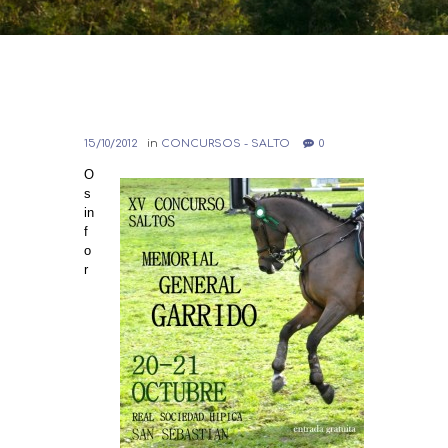
15/10/2012
in
CONCURSOS - SALTO
0
O
s
in
f
o
r