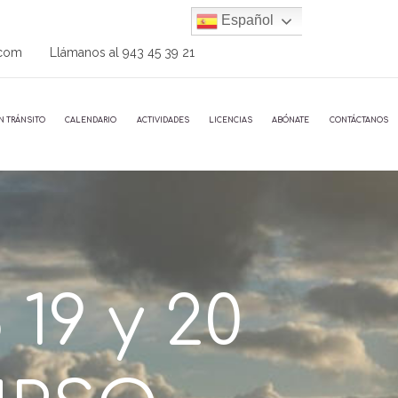
Español
.com
Llámanos al
943 45 39 21
N TRÁNSITO
CALENDARIO
ACTIVIDADES
LICENCIAS
ABÓNATE
CONTÁCTANOS
19 y 20