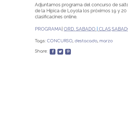
Adjuntamos programa del concurso de saltos
de la Hipica de Loyola los próximos 19 y 20
clasificacines online.
PROGRAMA
|
ORD. SABADO
|
CLAS,SABA
Tags:
CONCURSO
,
destacado
,
marzo
Share: