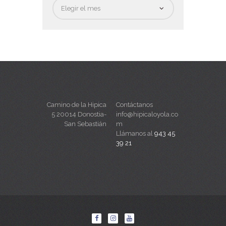
Fecha
Camino de la Hipica
Contáctanos
5 20014 Donostia-
info@hipicaloyola.co
San Sebastián
m
Llámanos al
943 45
39 21