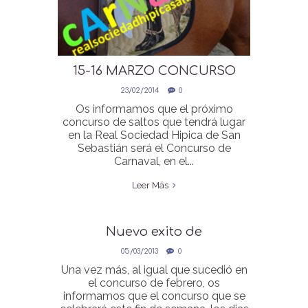
15-16 MARZO CONCURSO
SALTOS CARNAVAL
23/02/2014
0
Os informamos que el próximo
concurso de saltos que tendrá lugar
en la Real Sociedad Hipica de San
Sebastián será el Concurso de
Carnaval, en el...
Leer Más
Nuevo exito de
participación… concurso
05/03/2013
0
COMPLETO
Una vez más, al igual que sucedió en
el concurso de febrero, os
informamos que el concurso que se