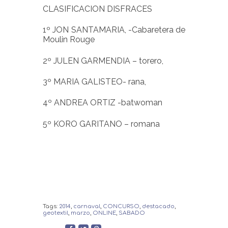
CLASIFICACION DISFRACES
1º JON SANTAMARIA, -Cabaretera de
Moulin Rouge
2º JULEN GARMENDIA – torero,
3º MARIA GALISTEO- rana,
4º ANDREA ORTIZ -batwoman
5º KORO GARITANO – romana
Tags:
2014
,
carnaval
,
CONCURSO
,
destacado
,
geotextil
,
marzo
,
ONLINE
,
SABADO