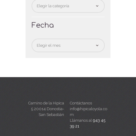
Categorias
Fecha
Fecha
Camino de la Hipica
Contáctanos
5 20014 Donostia-
info@hipicaloyola.co
San Sebastián
m
Llámanos al
943 45
39 21