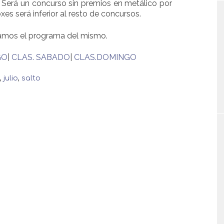
 Será un concurso sin premios en metálico por
xes será inferior al resto de concursos.
ntamos el programa del mismo.
GO
|
CLAS. SABADO
|
CLAS.DOMINGO
,
julio
,
salto