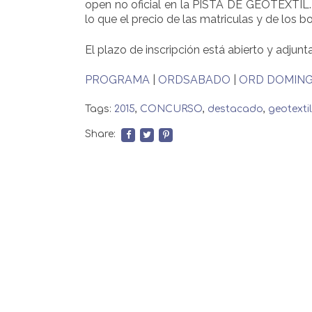
open no oficial en la PISTA DE GEOTEXTIL.
lo que el precio de las matriculas y de los bo
El plazo de inscripción está abierto y adju
PROGRAMA
|
ORDSABADO
|
ORD DOMIN
Tags:
2015
,
CONCURSO
,
destacado
,
geotextil
Share: