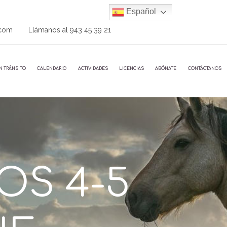
Español
.com
Llámanos al
943 45 39 21
N TRÁNSITO
CALENDARIO
ACTIVIDADES
LICENCIAS
ABÓNATE
CONTÁCTANOS
OS 4-5