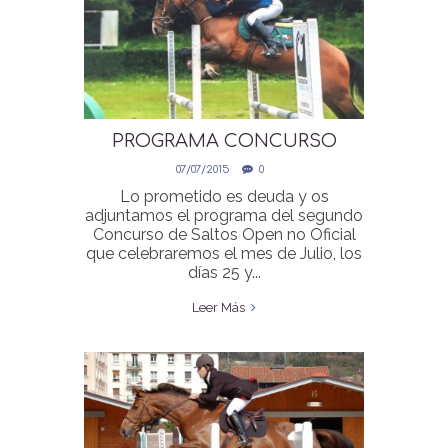
PROGRAMA CONCURSO
SALTOS 25 -26 JULIO PISTA
07/07/2015
0
HIERBA
Lo prometido es deuda y os
adjuntamos el programa del segundo
Concurso de Saltos Open no Oficial
que celebraremos el mes de Julio, los
días 25 y...
Leer Más