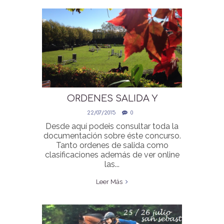
ORDENES SALIDA Y
CLASIFICACIONES ONLINE II
22/07/2015
0
CONCURSO JULIO
Desde aquí podeis consultar toda la
documentación sobre éste concurso.
Tanto ordenes de salida como
clasificaciones además de ver online
las...
Leer Más