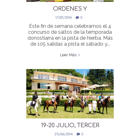
ORDENES Y
CLASIFICACIONES A TIEMPO
17/07/2014
0
REAL CONCURSO SALTOS 19-
Este fin de semana celebramos el 4
20 JULIO
concurso de saltos de la temporada
donostiarra en la pista de hierba. Más
de 105 salidas a pista el sábado y...
Leer Más
19-20 JULIO, TERCER
CONCURSO DE LA
25/06/2014
0
TEMPORADA EN HIERBA