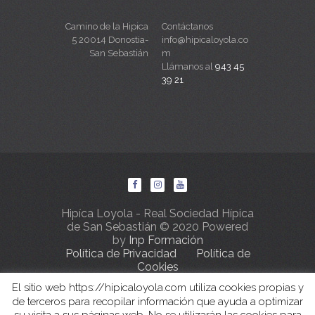
Camino de la Hipica
Contáctanos
5 20014 Donostia-
info@hipicaloyola.co
San Sebastián
m
Llámanos al
943 45
39 21
Hipíca Loyola - Real Sociedad Hípica
de San Sebastián © 2020 Powered
by
Inp Formación
Política de Privacidad
Política de
Cookies
El sitio web https://hipicaloyola.com utiliza cookies propias y
de terceros para recopilar información que ayuda a optimizar