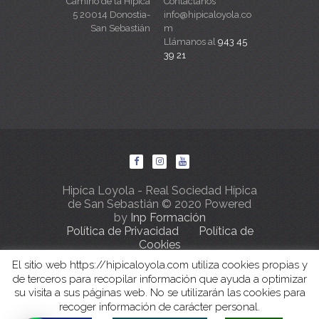
Camino de la Hipica
Contáctanos
5 20014 Donostia-
info@hipicaloyola.co
San Sebastián
m
Llámanos al
943 45
39 21
Hipíca Loyola - Real Sociedad Hípica
de San Sebastián © 2020 Powered
by
Inp Formación
Política de Privacidad
Política de
Cookies
El sitio web https://hipicaloyola.com utiliza cookies propias y
de terceros para recopilar información que ayuda a optimizar
su visita a sus páginas web. No se utilizarán las cookies para
recoger información de carácter personal.