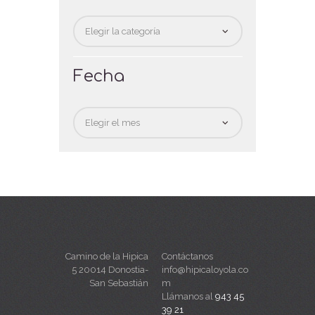
Categorias
Fecha
Fecha
Camino de la Hipica
Contáctanos
5 20014 Donostia-
info@hipicaloyola.co
San Sebastián
m
Llámanos al
943 45
39 21