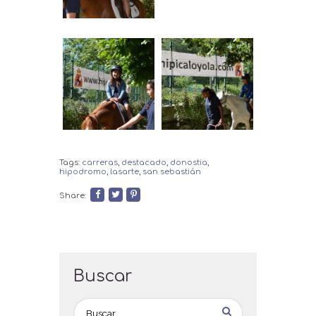
Tags:
carreras
,
destacado
,
donostia
,
hipodromo
,
lasarte
,
san sebastián
Share:
Buscar