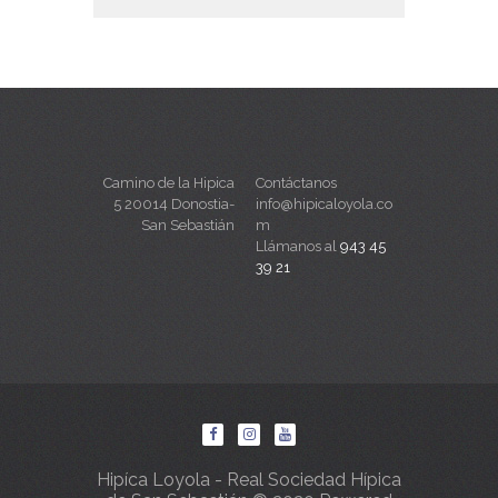
Camino de la Hipica
Contáctanos
5 20014 Donostia-
info@hipicaloyola.co
San Sebastián
m
Llámanos al
943 45
39 21
Hipíca Loyola - Real Sociedad Hípica